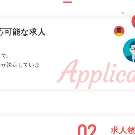
応可能な求人
まで、
者が決定していま
02
求人