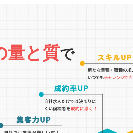
の量と質
で