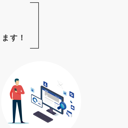
、
を
きます！