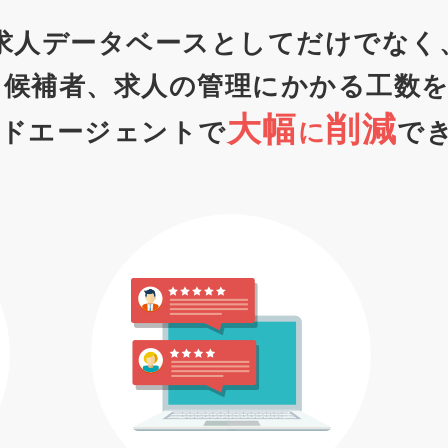
求人データベースとしてだけでなく
候補者、
求人の管理にかかる工数
大幅
削減
ドエージェントで
に
で